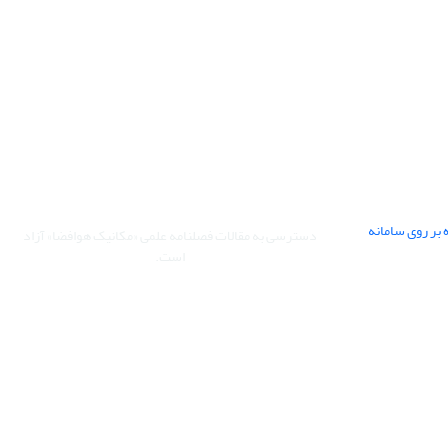
 بر روی سامانه
دسترسی به مقالات فصلنامه علمی «مکانیک هوافضا» آزاد
است.
این نشریه تحت مجوز Creative Commons (غیرتجاری)
ارجاع 4.0 بین المللی قرار دارد.
The journal is licensed under Creative Commons
Attribution - Non Commercial 4.0 International
license (CC BY NC 4.0)