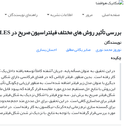
صفحه اصلی
مرور
اطلاعات نشریه
راهنمای نویسندگان
بررسی تأثیر روش های مختلف فیلتراسیون صریح در LES برای حل عددی نواحی مختلف لایه مرزی آشفته توسعه یافته
نویسندگان
نوروز محمد نوری
صابر یکانی مطلق
احسان یساری
چکیده
در این تحقیق، به عنوان مسأله پایه، جریان آشفته کاملاً توسعه یافته داخل ی
کار رفته است. بدین منظور، فیلتر لاپلاس که در فضای فرکانسی دارای شکلی 
دیگری با عنوان مدل زیر فیلتر اضافه شده است. به منظور ارزیابی چگونگی تأ
این روش با نتایج حل مستقیم عددی مورد مقایسه قرار گرفته که بهبود قابل مل
شکل فیلتر صریح به برش تیز، سه نوع فیلتر با اشکال نزدیک به شکل فیلتر ب
فیلتر برای مدلسازی کافی است. در این تحقیق، برای حل عددی متد حجم محدود 
برای گسسته سازی ترم زمانی ایده کرنک-نیکلسون به کار رفته است. در ادامه، 
مورد بررسی قرار گرفته است. با توجه به نتایج، با نزدیک تر شدن شکل فیلت