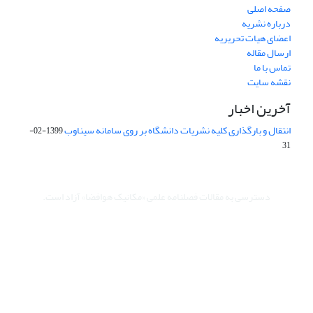
صفحه اصلی
درباره نشریه
اعضای هیات تحریریه
ارسال مقاله
تماس با ما
نقشه سایت
آخرین اخبار
انتقال و بارگذاری کلیه نشریات دانشگاه بر روی سامانه سیناوب
1399-02-
31
دسترسی به مقالات فصلنامه علمی «مکانیک هوافضا» آزاد است.
این نشریه تحت مجوز Creative Commons (غیرتجاری) ارجاع 4.0 بین
المللی قرار دارد.
The journal is licensed under Creative Commons Attribution -
Non Commercial 4.0 International license (CC BY NC 4.0)