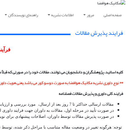
صفحه اصلی
مرور
اطلاعات نشریه
راهنمای نویسندگان
فرایند پذیرش مقالات
فرآین
کلیه اساتید، پژوهشگران و دانشجویان می­ توانند، مقالات خود را در صورتی­ که قبلا
** نوع داوری نشریه مکانیک هوافضا به صورت دوسو کور می باشد یعنی
هویت داورا
فرایند کلی داوری و پذیرش مقالات فصلنامه
مقالات ارسالی حداکثر تا 7 روز بعد از ارسال، مورد بررسی و ارزیابی اولیه قرار گرفته می شوند؛
در صورت تأیید در مرحله اول، مقالات به داوران جهت فرایند داوری ارسال می گردد، این مرحله حداکثر 20 روز زمان می 
در صورت پذیرش مقالات توسط داوران، اصلاحات پیشنهادی برای نوی
توجه: هرگونه تغییر در وضعیت مقاله متناسب با مراحل ذکر شده، توسط نو