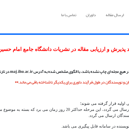
ارسال مقاله
داوران
تماس با ما
د پذیرش و ارزیابی مقاله در نشریات دانشگاه جامع امام حسین
ً در هیچ مجله ­ای چاپ نشده باشد، با الگوی مشخص ­شده به آدر
س
maj.ihu.ac.ir در تارنمای مجله بارگذاری نمایند.
ن و نویسندگان در طول فرآیند داوری برای یکدیگر ناشناخته باقی می ماند
.**
برد که بسته به موضوع مقاله ممکن است این زمان تغییر نماید.
سندگان ارسال می گردد.
یسنده در سامانه قابل پیگیری می باشد.