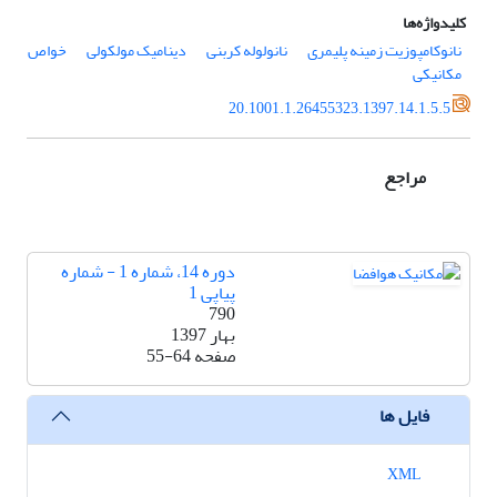
کلیدواژه‌ها
نانوکامپوزیت زمینه پلیمری
نانولوله کربنی
دینامیک مولکولی
خواص
مکانیکی
20.1001.1.26455323.1397.14.1.5.5
مراجع
دوره 14، شماره 1 - شماره
پیاپی 1
790
بهار 1397
صفحه
55-64
فایل ها
XML