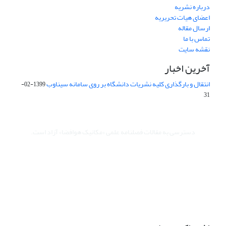
درباره نشریه
اعضای هیات تحریریه
ارسال مقاله
تماس با ما
نقشه سایت
آخرین اخبار
انتقال و بارگذاری کلیه نشریات دانشگاه بر روی سامانه سیناوب
1399-02-
31
دسترسی به مقالات فصلنامه علمی «مکانیک هوافضا» آزاد است.
این نشریه تحت مجوز Creative Commons (غیرتجاری) ارجاع 4.0 بین
المللی قرار دارد.
The journal is licensed under Creative Commons Attribution -
Non Commercial 4.0 International license (CC BY NC 4.0)