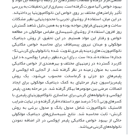
بهبود خواص آن­ها صورت گرفته است. بسیاری از این تحقیقات به بررسی
تأثیر پارامترهای مختلف بر روی خواص این نانوکامپوزیت­ها پرداخته­اند.
در این میان، استفاده از روش­های تجربی با محدودیت­­هایی نظیر مشکلات
ساخت و هزینه­های فراوان مواجه بوده و به همین دلیل شاهد گسترش
روز افزون استفاده از روش­های شبیه­سازی مقیاس مولکولی در مطالعه
خواص و رفتار این مواد هستیم. در این تحقیق، از روش دینامیک
مولکولی و میدان نیروی پی­‍‍‍­سی­اف­اف برای محاسبه خواص مکانیکی
نانوکامپوزیت‌های زمینه پلیمری تقویت شده با نانولوله‍های کربنی‌ تک­
جداره استفاده شده است. برای این منظور، پلیمر اپوکسی به دلیل
کاربرد گسترده در زمینه­های مختلف و بهره­مندی از خواص مکانیکی
مناسب به عنوان زمینه‌ در نظر گرفته شد. از آنجایی که اپوکسی از
پلیمرهای دو جزئی و گرماسخت محسوب می‌شود، یک روش
پلیمریزاسیون چهار مرحله­ای به کمک دینامیک مولکولی برای ایجاد
اتصالات عرضی بین مونومرها به­کار گرفته شد. در مرحله بعدی، پلیمر
اپوکسی و نانولوله‌های کربنی برای مدل­سازی نانوکامپوزیت­های پلیمری با
کسرهای وزنی 1 تا 5 درصد مورد استفاده قرار گرفته و در نهایت ضرایب
الاستیک نانوکامپوزت­ شامل مدول یانگ و مدول برشی به روش
کرنش- ثابت محاسبه شد. نتایج شبیه‌سازی‌های دینامیک مولکولی
حاکی از بهبود خواص مکانیکی پلیمر اپوکسی در اثر اضافه نمودن
نانولوله‌های کربنی می‌باشد.