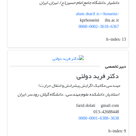
دانشیار ،دانشگاه جامع امام حسین(ع)، تهران، ایران
alum.sharif.ir/~hosseini/
ihu.ac.ir
kprhosseini
0000-0002-3618-6367
h-index:
13
دبیر تخصصی
دکتر فرید دولتی
مهندسی مکانیک (گرایش پیشرانش و انتقال حرارت)
استادیار، دانشکده علوم مهندسی، ، دانشگاه گیلان، رودسر، ایران
gmail.com
farid.dolati
013-42688448
0000-0001-6388-3638
h-index:
9