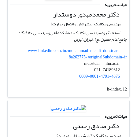
هیات تحریریه
دکتر محمدمهدی دوستدار
مهندسی مکانیک (پیشرانش و انتقال حرارت)
استاد، گروه مهندسی مکانیک، دانشکده فنی و مهندسی، دانشگاه
جامع امام حسین (ع)، تهران، ایران
www.linkedin.com/in/mohammad-mehdi-doustdar-
8a262775/?originalSubdomain=ir
ihu.ac.ir
mdostdar
021-74189312
0009-0001-4791-4876
h-index:
12
هیات تحریریه
دکتر صادق رحمتی
مهندسی مکانیک (گرایش ساخت و تولید)