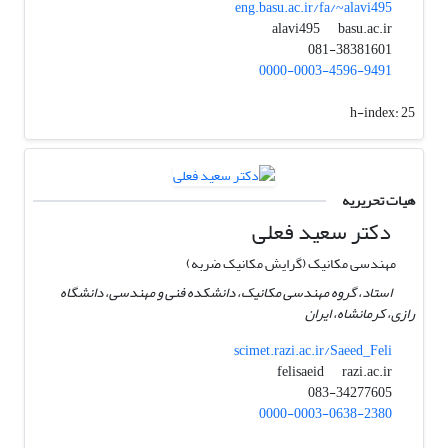
eng.basu.ac.ir/fa/~alavi495
basu.ac.ir
alavi495
081-38381601
0000-0003-4596-9491
h-index:
25
هیات تحریریه
دکتر سعید فعلی
مهندسی مکانیک (گرایش مکانیک ضربه)
استاد، گروه مهندسی مکانیک، دانشکده فنی و مهندسی، دانشگاه
رازی، کرمانشاه، ایران
scimet.razi.ac.ir/Saeed_Feli
razi.ac.ir
felisaeid
083-34277605
0000-0003-0638-2380