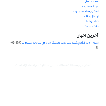
صفحه اصلی
درباره نشریه
اعضای هیات تحریریه
ارسال مقاله
تماس با ما
نقشه سایت
آخرین اخبار
انتقال و بارگذاری کلیه نشریات دانشگاه بر روی سامانه سیناوب
1399-02-
31
دسترسی به مقالات فصلنامه علمی «مکانیک هوافضا» آزاد است.
این نشریه تحت مجوز Creative Commons (غیرتجاری) ارجاع 4.0 بین
المللی قرار دارد.
The journal is licensed under Creative Commons Attribution -
Non Commercial 4.0 International license (CC BY NC 4.0)