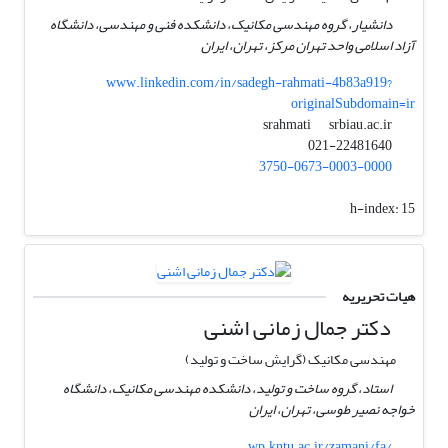
دانشیار، گروه مهندسی مکانیک، دانشکده فنی و مهندسی، دانشگاه
آزاد اسلامی واحد تهران مرکز، تهران، ایران
www.linkedin.com/in/sadegh-rahmati-4b83a919?
originalSubdomain=ir
srbiau.ac.ir
srahmati
021-22481640
3750-0673-0003-0000
h-index:
15
هیات تحریریه
دکتر جمال زمانی اشنی
مهندسی مکانیک (گرایش ساخت و تولید)
استاد، گروه ساخت و تولید، دانشکده مهندسی مکانیک، دانشگاه
خواجه نصیر طوسی، تهران، ایران
wp.kntu.ac.ir/zamani/fa/