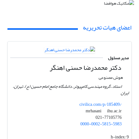
اعضای هیات تحریریه
مدیر مسئول
دکتر محمدرضا حسنی اهنگر
هوش مصنوعی
استاد، گروه مهندسی کامپیوتر، دانشگاه جامع امام حسین (ع)، تهران،
ایران
civilica.com/p/185409/
ihu.ac.ir
mrhasani
021-77105776
0000-0002-5815-5983
h-index:
9