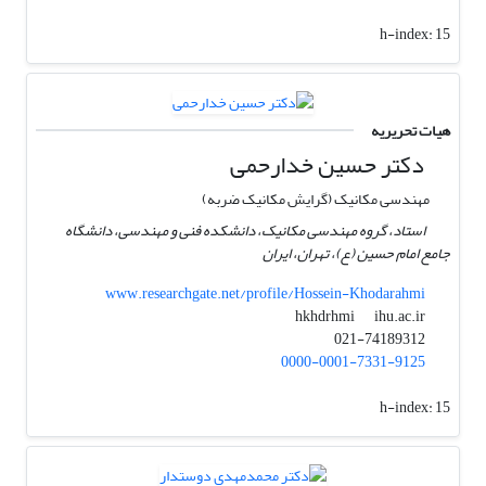
h-index:
15
هیات تحریریه
دکتر حسین خدارحمی
مهندسی مکانیک (گرایش مکانیک ضربه)
استاد، گروه مهندسی مکانیک، دانشکده فنی و مهندسی، دانشگاه
جامع امام حسین (ع)، تهران، ایران
www.researchgate.net/profile/Hossein-Khodarahmi
ihu.ac.ir
hkhdrhmi
021-74189312
0000-0001-7331-9125
h-index:
15