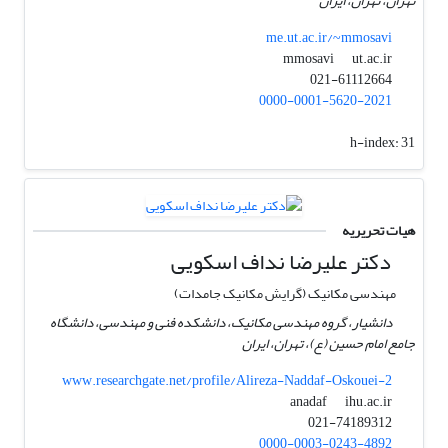
تهران، تهران، ایران
me.ut.ac.ir/~mmosavi
ut.ac.ir
mmosavi
021-61112664
0000-0001-5620-2021
h-index:
31
هیات تحریریه
دکتر علیرضا نداف اسکویی
مهندسی مکانیک (گرایش مکانیک جامدات)
دانشیار، گروه مهندسی مکانیک، دانشکده فنی و مهندسی، دانشگاه
جامع امام حسین (ع)، تهران، ایران
www.researchgate.net/profile/Alireza-Naddaf-Oskouei-2
ihu.ac.ir
anadaf
021-74189312
0000-0003-0243-4892