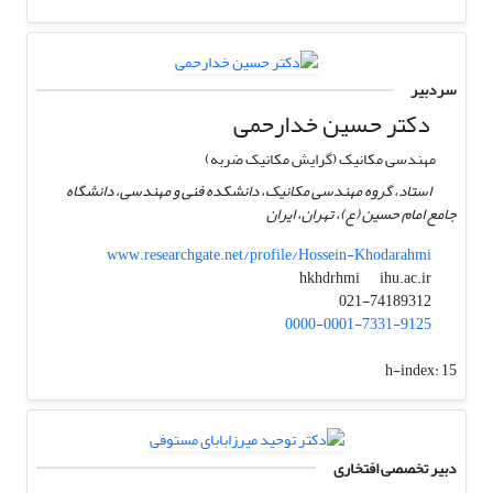
سردبیر
دکتر حسین خدارحمی
مهندسی مکانیک (گرایش مکانیک ضربه)
استاد، گروه مهندسی مکانیک، دانشکده فنی و مهندسی، دانشگاه
جامع امام حسین (ع)، تهران، ایران
www.researchgate.net/profile/Hossein-Khodarahmi
ihu.ac.ir
hkhdrhmi
021-74189312
0000-0001-7331-9125
h-index:
15
دبیر تخصصی افتخاری