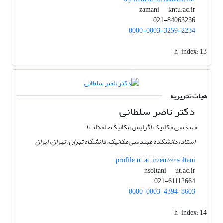
kntu.ac.ir
zamani
021-84063236
0000-0003-3259-2234
h-index:
13
هیات تحریریه
دکتر ناصر سلطانی
مهندسی مکانیک (گرایش مکانیک جامدات)
استاد، دانشکده مهندسی مکانیک، دانشگاه تهران، تهران، ایران
profile.ut.ac.ir/en/~nsoltani
ut.ac.ir
nsoltani
021-61112664
0000-0003-4394-8603
h-index:
14