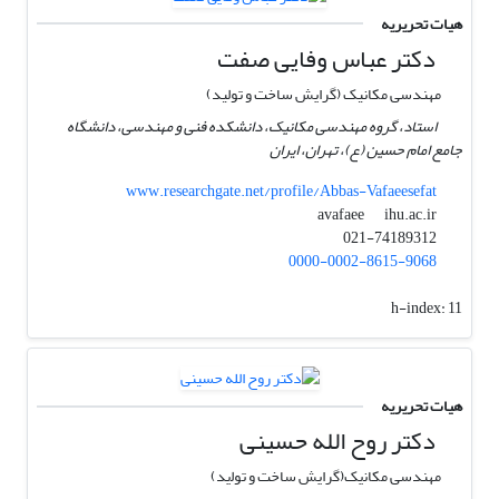
هیات تحریریه
دکتر عباس وفایی صفت
مهندسی مکانیک (گرایش ساخت و تولید)
استاد، گروه مهندسی مکانیک، دانشکده فنی و مهندسی، دانشگاه
جامع امام حسین (ع)، تهران، ایران
www.researchgate.net/profile/Abbas-Vafaeesefat
ihu.ac.ir
avafaee
021-74189312
0000-0002-8615-9068
h-index:
11
هیات تحریریه
دکتر روح الله حسینی
مهندسی ﻣﻜﺎﻧیک(گرایش ﺳﺎﺧﺖ و ﺗﻮﻟید)