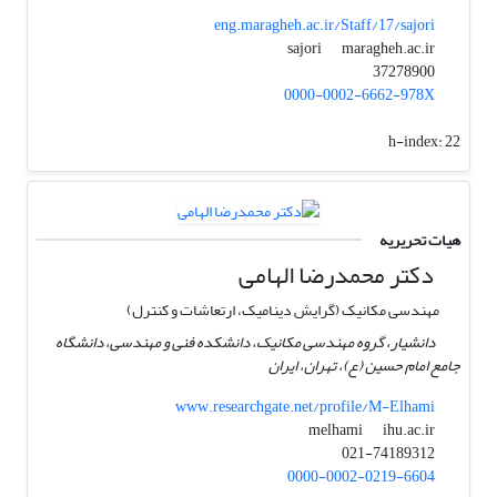
eng.maragheh.ac.ir/Staff/17/sajori
maragheh.ac.ir
sajori
37278900
0000-0002-6662-978X
h-index:
22
هیات تحریریه
دکتر محمدرضا الهامی
مهندسی مکانیک (گرایش دینامیک، ارتعاشات و کنترل)
دانشیار، گروه مهندسی مکانیک، دانشکده فنی و مهندسی، دانشگاه
جامع امام حسین (ع)، تهران، ایران
www.researchgate.net/profile/M-Elhami
ihu.ac.ir
melhami
021-74189312
0000-0002-0219-6604