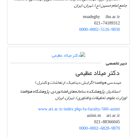
جامع امام حسین (ع)، تهران، ایران
ihu.ac.ir
msadeghy
021-74189312
0000-0002-5126-9830
دبیر تخصصی
دکتر میلاد عظیمی
مهندسی هوافضا (گرایش دینامیک، ارتعاشات و کنترل)
استادیار، پژوهشکده سامانه‌های فضانوردی، پژوهشگاه هوافضا
(وزارت علوم، تحقیقات و فناوری)، تهران، ایران
www.ari.ac.ir/index.php/fa/faculty/560-azimi
ari.ac.ir
azimi.m
021-88366045
0000-0002-6828-9870