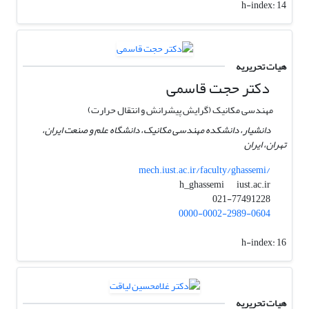
h-index:
14
هیات تحریریه
دکتر حجت قاسمی
مهندسی مکانیک (گرایش پیشرانش و انتقال حرارت)
دانشیار، دانشکده مهندسی مکانیک، دانشگاه علم و صنعت ایران،
تهران، ایران
mech.iust.ac.ir/faculty/ghassemi/
iust.ac.ir
h_ghassemi
021-77491228
0000-0002-2989-0604
h-index:
16
هیات تحریریه