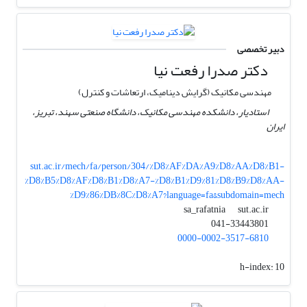
دبیر تخصصی
دکتر صدرا رفعت نیا
مهندسی مکانیک (گرایش دینامیک، ارتعاشات و کنترل)
استادیار، دانشکده مهندسی مکانیک، دانشگاه صنعتی سهند، تبریز،
ایران
sut.ac.ir/mech/fa/person/304/%D8%AF%DA%A9%D8%AA%D8%B1-
%D8%B5%D8%AF%D8%B1%D8%A7-%D8%B1%D9%81%D8%B9%D8%AA-
%D9%86%DB%8C%D8%A7?language=fa&subdomain=mech
sut.ac.ir
sa_rafatnia
041-33443801
0000-0002-3517-6810
h-index:
10