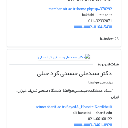
member.nit.ac.ir/home.php?sp=370292
nit.ac.ir
bakhshi
011-32332071
0000-0002-8164-5438
h-index:
23
هیات تحریریه
دکتر سیدعلی حسینی کرد خیلی
مهندسی هوافضا
استاد، دانشکده مهندسی هوافضا، دانشگاه صنعتی شریف، تهران،
ایران
scimet.sharif.ac.ir/SeyedA_HosseiniKordkheili
sharif.edu
ali.hosseini
021-66168122
0000-0003-3461-8928