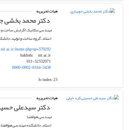
هیات تحریریه
دکتر محمد بخشی جو
مهندسی مکانیک (گرایش ساخت و ت
استاد، گروه ساخت و تولید، دانشک
nit.ac.ir/home.php?sp=370292
nit.ac.ir
bakhshi
011-32332071
0000-0002-8164-5438
h-index:
23
هیات تحریریه
دکتر سیدعلی حسین
مهندسی هوافضا
استاد، دانشکده مهندسی هوافضا، 