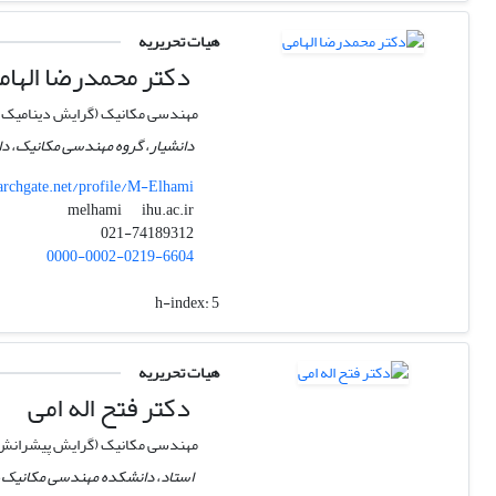
هیات تحریریه
دکتر محمدرضا الهام
مهندسی مکانیک (گرایش دینامیک، 
دانشیار، گروه مهندسی مکانیک، دا
rchgate.net/profile/M-Elhami
ihu.ac.ir
melhami
021-74189312
0000-0002-0219-6604
h-index:
5
هیات تحریریه
دکتر فتح اله امی
مهندسی مکانیک (گرایش پیشرانش و
استاد، دانشکده مهندسی مکانیک، 