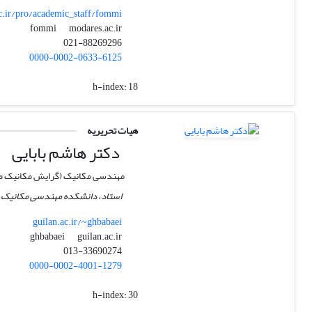
.ir/pro/academic_staff/fommi
modares.ac.ir
fommi
021-88269296
0000-0002-0633-6125
h-index:
18
هیات تحریریه
دکتر هاشم بابایی
مهندسی مکانیک (گرایش مکانیک ض
استاد، دانشکده مهندسی مکانیک، د
guilan.ac.ir/~ghbabaei
guilan.ac.ir
ghbabaei
013-33690274
0000-0002-4001-1279
h-index:
30