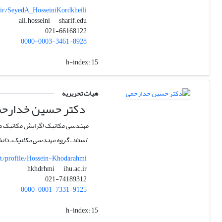
c.ir/SeyedA_HosseiniKordkheili
sharif.edu
ali.hosseini
021-66168122
0000-0003-3461-8928
h-index:
15
هیات تحریریه
دکتر حسین خدارح
مهندسی مکانیک (گرایش مکانیک ض
استاد، گروه مهندسی مکانیک، دانش
t/profile/Hossein-Khodarahmi
ihu.ac.ir
hkhdrhmi
021-74189312
0000-0001-7331-9125
h-index:
15