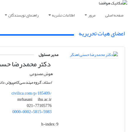
صفحه اصلی
مرور
اطلاعات نشریه
راهنمای نویسندگان
اعضای هیات تحریریه
مدیر مسئول
دکتر محمدرضا حسن
هوش مصنوعی
استاد، گروه مهندسی کامپیوتر، دان
civilica.com/p/185409/
ihu.ac.ir
mrhasani
021-77105776
0000-0002-5815-5983
h-index:
9