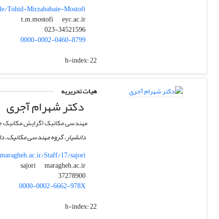
ile/Tohid-Mirzababaie-Mostofi
eyc.ac.ir
t.m.mostofi
023-34521596
0000-0002-0460-8799
h-index:
22
هیات تحریریه
دکتر شهرام آجری
مهندسی مکانیک (گرایش مکانیک ج
دانشیار، گروه مهندسی مکانیک، دا
maragheh.ac.ir/Staff/17/sajori
maragheh.ac.ir
sajori
37278900
0000-0002-6662-978X
h-index:
22