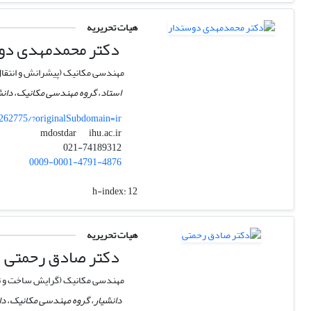
هیات تحریریه
دکتر محمدمهدی دو
مهندسی مکانیک (پیشرانش و انتقا
استاد، گروه مهندسی مکانیک، دانش
62775/?originalSubdomain=ir
ihu.ac.ir
mdostdar
021-74189312
0009-0001-4791-4876
h-index:
12
هیات تحریریه
دکتر صادق رحمتی
مهندسی مکانیک (گرایش ساخت و ت
دانشیار، گروه مهندسی مکانیک، دان