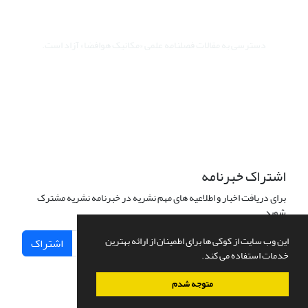
دسترسی به مقالات فصلنامه علمی «مکانیک هوافضا» آزاد است.
این نشریه تحت مجوز Creative Commons (غیرتجاری) ارجاع 4.0 بین
المللی قرار دارد.
The journal is licensed under Creative Commons Attribution -
Non Commercial 4.0 International license (CC BY NC 4.0)
اشتراک خبرنامه
برای دریافت اخبار و اطلاعیه های مهم نشریه در خبرنامه نشریه مشترک
شوید.
این وب سایت از کوکی ها برای اطمینان از ارائه بهترین
اشتراک
خدمات استفاده می کند.
متوجه شدم