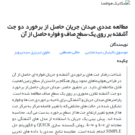
مطالعه عددی میدان جریان حاصل از برخورد دو جت
آشفته بر روی یک سطح صاف و فواره حاصل از آن
نویسندگان
موسوی نائینیان سیدمجتبی
مافی مصطفی
علوی تبریزی سیدپرویز
چکیده
شناخت رفتار جت های برخوردی آشفته و جریان فواره ای حاصل از آن
در طراحی هواپیماهای عمود پرواز هنگام برخاستن از سطح زمین اهمیت
قابل ملاحظه ای دارد. در تحقیق حاضر، میدان جریان حاصل از برخورد
دو جت آشفته تقارن محوری بر روی یک سطح صاف مطالعه شده است.
پارامترهای میدان جریان و آشفتگی برای ناحیه برخوردی جت ها و فواره
تشکیل شده در حالت های مختلفی که با تغییر فاصله مرکز به مرکز جت
ها از هم و تغییر ارتفاع جت ها از سطح برخورد بدست می آید، محاسبه
شده اند. پیش بینی یک جریان با استفاده از مدل های آشفتگی دو
معادله ای k-e و k-w، روش گسسته سازی QUICK و الگوریتم حل
SIMPLE انجام شده است. مقایسه نتایج عددی با داده های تجربی